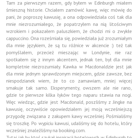
Tam za pierwszym razem, gdy byłem w Edinburgh miałem
śmieszną historie. Chciałem zamówić kawę, więc mówię do
pani, że poproszę kawusię, a ona odpowiedziała coś tak dla
mnie niezrozumiałego, że popatrzyłem na nią litościwym
wzrokiem i pokazałem paluszkiem, że chodzi mi o zwykłe
cappuccino. Ona roześmiała się, powiedziała już zrozumiałym
dla mnie językiem, że są tu różnice w akcencie :) też tak
pomyślałem, przecież mieszając w Londynie, nie raz
spotkałem się z innym akcentem, jednak ten, był dla mnie
kompletnie niezrozumiały. Kawka w Macdonaldzie jest jak
dla mnie jednym sprawdzonym miejscem, gdzie zawsze, bez
niespodzianek wiem, że to co zamawiam, mniej więcej
smakuje tak samo. Eksperymenty, owszem ale nie rano,
gdzie te pierwsze kilka łyków tego naparu stawia na nogi.
Więc wiedząc, gdzie jest Macdonald, poszliśmy z Jingke na
kawusię, oczywiście opowiedziałem jej moją wcześniejszą
przygodę związana z zakupem kawy wcześniej. Pośmialiśmy
się troszkę. Po wypiciu kawusi, udaliśmy się do hotelu, który
wcześniej znaleźliśmy na booking.com.
Tutaj jak by ktoś szukał inspiracji hotelowych w Edinburgh to