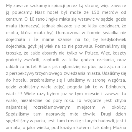
My zawsze szukamy inspiracji przez tą stronę, więc zawsze
ją polecamy. Nasz hotel był może ze 150 metrów od
centrum. O 10 rano Jingke miała się wstawić w sądzie, gdzie
miała tłumaczyć, jednak okazało się po kilku godzinach, że
osoba, która miała być tłumaczona w formie świadka nie
dojechała i że marne szanse na to, by kiedykolwiek
dojechała, gdyż jej wiek na to nie pozwala. Pośmialiśmy się
troszkę, że takie absurdy nie tylko w Polsce. Więc, koszty
podróży zwrócili, zapłacili za kilka godzin czekania, oraz
oddali za hotel. Bilans jak najbardziej na plus, patrząc na to
z perspektywy trzydniowego zwiedzania miasta. Udaliśmy się
do hotelu, przebraliśmy się i udaliśmy w stronę wzgórza,
gdzie zrobiliśmy wiele zdjęć, pogoda jak to w Edinburgh,
wiatr !!! Wiele razy byłem już w tym mieście i zawsze tu
wiało, niezależnie od pory roku. To wzgórze jest chyba
najbardziej rozreklamowanym miejscem w okolicy.
Spędziliśmy tam naprawdę miłe chwile. Drugi dzień
spędziliśmy w parku, jest tam troszkę starych budowli, jest i
armata, o jaka wielka, pod każdym kołem i tak dalej. Można