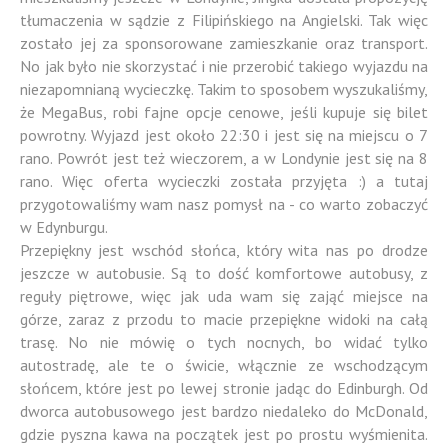
tłumaczenia w sądzie z Filipińskiego na Angielski. Tak więc
zostało jej za sponsorowane zamieszkanie oraz transport.
No jak było nie skorzystać i nie przerobić takiego wyjazdu na
niezapomnianą wycieczkę. Takim to sposobem wyszukaliśmy,
że MegaBus, robi fajne opcje cenowe, jeśli kupuje się bilet
powrotny. Wyjazd jest około 22:30 i jest się na miejscu o 7
rano. Powrót jest też wieczorem, a w Londynie jest się na 8
rano. Więc oferta wycieczki została przyjęta :) a tutaj
przygotowaliśmy wam nasz pomysł na - co warto zobaczyć
w Edynburgu.
Przepiękny jest wschód słońca, który wita nas po drodze
jeszcze w autobusie. Są to dość komfortowe autobusy, z
reguły piętrowe, więc jak uda wam się zająć miejsce na
górze, zaraz z przodu to macie przepiękne widoki na całą
trasę. No nie mówię o tych nocnych, bo widać tylko
autostradę, ale te o świcie, włącznie ze wschodzącym
słońcem, które jest po lewej stronie jadąc do Edinburgh. Od
dworca autobusowego jest bardzo niedaleko do McDonald,
gdzie pyszna kawa na początek jest po prostu wyśmienita.