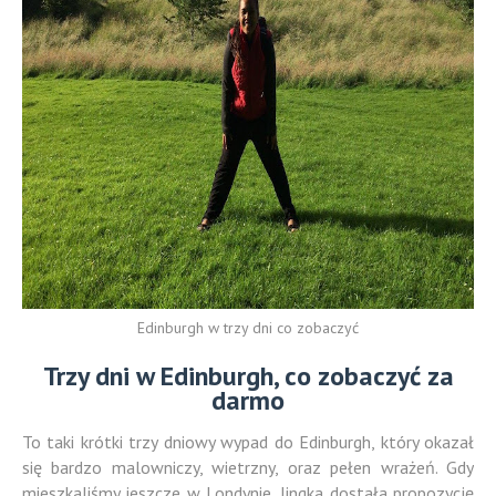
Edinburgh w trzy dni co zobaczyć
Trzy dni w Edinburgh, co zobaczyć za
darmo
To taki krótki trzy dniowy wypad do Edinburgh, który okazał
się bardzo malowniczy, wietrzny, oraz pełen wrażeń. Gdy
mieszkaliśmy jeszcze w Londynie, Jingka dostała propozycję