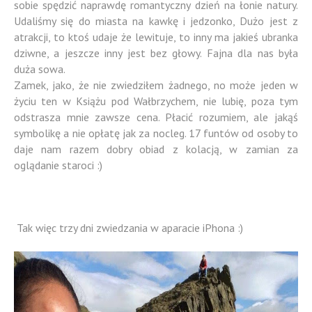
sobie spędzić naprawdę romantyczny dzień na łonie natury.
Udaliśmy się do miasta na kawkę i jedzonko, Dużo jest z
atrakcji, to ktoś udaje że lewituje, to inny ma jakieś ubranka
dziwne, a jeszcze inny jest bez głowy. Fajna dla nas była
duża sowa.
Zamek, jako, że nie zwiedziłem żadnego, no może jeden w
życiu ten w Książu pod Wałbrzychem, nie lubię, poza tym
odstrasza mnie zawsze cena. Płacić rozumiem, ale jakąś
symbolikę a nie opłatę jak za nocleg. 17 funtów od osoby to
daje nam razem dobry obiad z kolacją, w zamian za
oglądanie staroci :)
Tak więc trzy dni zwiedzania w aparacie iPhona :)