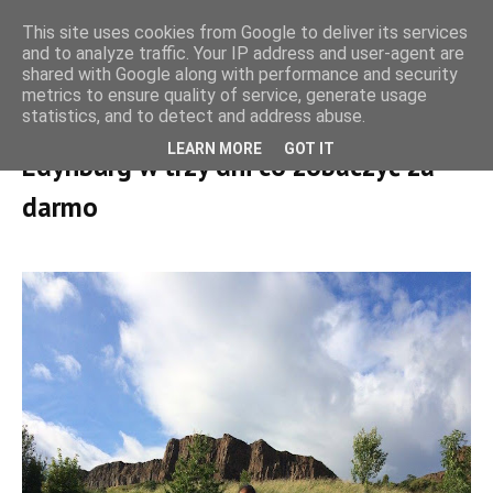
This site uses cookies from Google to deliver its services
and to analyze traffic. Your IP address and user-agent are
shared with Google along with performance and security
metrics to ensure quality of service, generate usage
statistics, and to detect and address abuse.
BUDŻETOWE
LEARN MORE
GOT IT
Edynburg w trzy dni co zobaczyć za
darmo